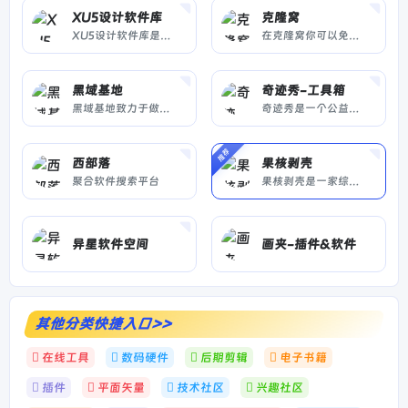
XU5设计软件库
克隆窝
XU5设计软件库是一个集合专业设计软件的导航网站，免费下载供学习使用，纯公益项目，不以此盈利
在克隆窝你可以免费享受会员平台的免费资源，可以和大家交流互联网心得，发布你自己的优质资源。克隆窝以学习，技术提升，用户互动为平台核心，大力的发展互联网的需求。
黑域基地
奇迹秀-工具箱
黑域基地致力于做一个有用良心软件库、提供最新52破解软件,吾爱破解游戏,优秀实用软件等，用心打造一个专业安全的软件基地、以及技术教程分享！
奇迹秀是一个公益组织，为设计师提供设计干货及资源，站内所有收集的资源都能免费下载，且资源都经过组织成员测试后再发布，保证资源绿色，大家可放心使用，
推荐
西部落
果核剥壳
聚合软件搜索平台
果核剥壳是一家综合科技站点...
异星软件空间
画夹-插件&软件
其他分类快捷入口>>
在线工具
数码硬件
后期剪辑
电子书籍
插件
平面矢量
技术社区
兴趣社区