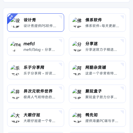
推荐
设计秀
佛系软件
设计秀提供PS软件免费版、PR插件及Adobe全家桶软件下载，涵盖Mac与Windows平台，支持高速下载与免登录网盘分享，是设计师常用工具站。
佛系软件-每天更新大量精品应用软件
mefcl
分享迷
mefcl'blog - 分享纯净好资源
分享迷致力于精选优质TV大屏软件、技术教程、电视资讯等内容，并关注电脑、手机等平台，推荐各类互联网好玩的事物！
乐于分享网
阿酷杂货铺
乐于分享网 - 好资源不私藏！
这是一个非常有特色的电脑爱好者网站，专注于推荐优秀软件、APP应用和互联网资源和技术教程，是电脑爱好者最佳的软件下载和学习交流场所，阿酷杂货铺让每一个用户都感受到互联网上一切美好事物，享受科技带来的乐趣。
异次元软件世界
聚玩盒子
极具人气和特色的软件网站！专注于推荐优秀软件、APP应用和互联网资源，每篇图文评测都极其用心，并提供大量软件资源下载。
聚玩盒子致力分享好用免费电视TV盒子软件、TVbox、影视仓、TVbox接口、小苹果影视、大师兄影视、安卓影视、苹果影视软件等，免费的电视影视盒子软件推荐。
大眼仔旭
鸭先知
大眼仔旭是一个专注分享开源软件、免费商用字体、视频剪辑工具及办公效率资源的平台。提供高清录屏软件、思维导图模板、PDF处理工具等实用资源，所有内容免费获取，适合创作者、设计师与职场人士使用。
提供海量PC端与手机端软件、技术教程、插件及脚本资源。支持一键下载、分类搜索，满足学习、办公与开发需求。