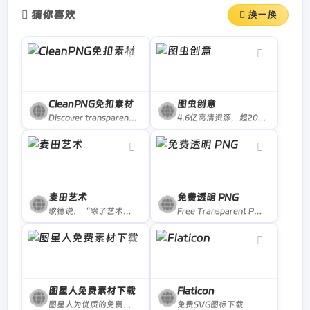
猜你喜欢
换一换
CleanPNG免扣素材
图虫创意
Discover transparent background images and illustrations. Best quality, free unlimited download.
4.6亿高清资源，超2000万条高清视频，涵盖图片、音视频及各类优质创意素材，一次购买永久使用，为百万设计、新媒体、广告等行业从业者提供安全的正版视觉解决方案。提供矢量素材、背景图片、平面设计素材、psd素材、视频素材、设计素材、PPT模板、插画绘画、网站设计素材、网页图标icon的下载服务
麦田艺术
免费透明 PNG
歌德说：“除了艺术之外，没有更妥善的逃世之方；而要与世界联系，也没有一种方法比艺术更好。”麦田艺术提供世界名画、无水印高清油画作品欣赏和免费下载，让你离艺术更近。
Free Transparent PNG Images, Stickers &amp; No Background Clipart - StickPNG
图星人免费素材下载
Flaticon
图星人为优质的免费图片素材网,可免费下载200万+高清图片素材,免费素材库提供平面设计PC/手机模板图片素材、海报、封面、宣传、广告等PSD,PNG,AI设计源格式,覆盖10000+行业设计图片,包括旅游、房产、餐饮美食、汽车、美容、服装等
免费SVG图标下载