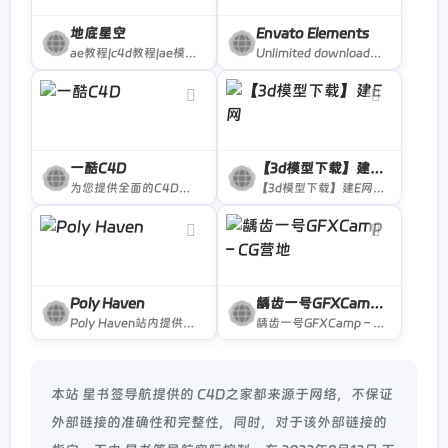
地底星空
Envato Elements
ae教程|c4d教程|ae模板|地底星空|didixk|相册|cinema 4d|中文教程|实拍素材|特效合成|adobe cc|ae预设|插件下载|包装视频|后期制作|影视特效|中国电视|3d模型|音乐素材|样片欣赏|fcpx资源|企业宣传|片头动画|d站|2016|autodesk|mocha|
Unlimited downloads of stock videos, royalty-free music, photos, graphics, graphic templates &amp; more. The only creative subscription you need.
一酷C4D
【3d模型下载】建E网
为您提供全面的C4D教程、C4D插件免费下载、C4D工程、C4D模型免费下载、C4D脚本、C4D渲染、C4D灯光预设。C4D动画模型、C4D海报、C4D作品欣赏、C4D图片、C4D贴图、C4D基础教程、C4D特效、C4D效果、C4D软件免费下载、C4D材质球免费下载、
【3d模型下载】建E网，每天更新大量3d模型下载，3d模型免费下载，原创3d模型免费下载，su模型、SketchUp模型，施工图，3d材质贴图，3d模型库等设计素材，是国内优秀设计公司和3D模型效果图公司上传发布，是300万设计师办公佳选网站
Poly Haven
龋齿一号GFXCamp – CG营地
Poly Haven站内提供了许多高质量贴膜和模型
龋齿一号GFXCamp – CG营地|高速下载最新CG素材资源
本站 星书签导航提供的 C4D之家都来源于网络，不保证
外部链接的准确性和完整性，同时，对于该外部链接的