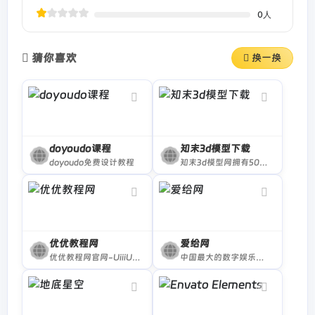
0
人
猜你喜欢
换一换
doyoudo课程
知末3d模型下载
doyoudo免费设计教程
知末3d模型网拥有50多万精品3d模型素材库为设计师提供室内外公装,家装,场景,家具,交通工具及户外等立体3d模型下载.下载免费3dmax原创模型素材就上知末3d模型网下载.
优优教程网
爱给网
优优教程网官网-UiiiUiii.com，免费设计软件自学平台。为网友及设计人员提供原创平面、UI、网页、C4D、Sketch、动效等免费教程。提供软件下载安装教程。优设网旗下站点。
中国最大的数字娱乐免费素材下载网站,免费提供免费的音效配乐|3D模型|视频|游戏素材资源下载。