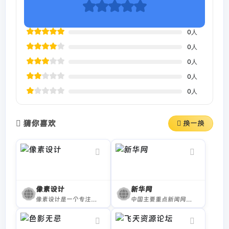
0
人
0
人
0
人
0
人
0
人
猜你喜欢
换一换
像素设计
新华网
像素设计是一个专注于国外设计资源的分享平台，提供平面、UI、可商用字体、模型样机、视频特效等多领域素材，适用于平面设计、UI设计、视频制作等场景，助力设计师高效创作。
中国主要重点新闻网站,依托新华社遍布全球的采编网络,记者遍布世界100多个国家和地区,地方频道分布全国31个省市自治区,每天24小时同时使用6种语言滚动发稿,权威、准确、及时播发国内外重要新闻和重大突发事件,受众覆盖200多个国家和地区,发展论坛是全球知名的中文论坛。