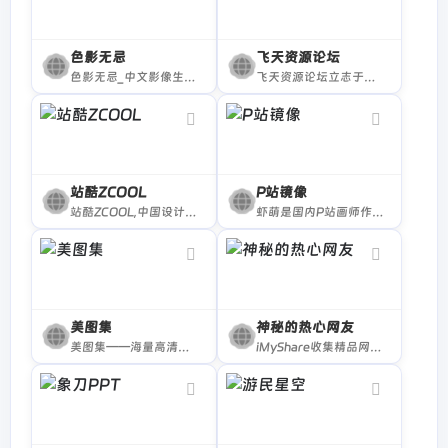
色影无忌
飞天资源论坛
色影无忌_中文影像生活门户
飞天资源论坛立志于中国最优秀PS论坛,摄影后期论坛,提供LR预设,PS插件,摄影教程,PS后期摄影后期及影视后期资源共享论坛,为广大平面设计摄影爱好者提供一个交流学习平台,加入我们你将获得最多最全的后期教程与素材下载。
站酷ZCOOL
P站镜像
站酷ZCOOL,中国设计师互动平台.深耕设计领域十五年,站酷聚集了1500万设计师、摄影师、插画师、艺术家、创意人,提供创意设计素材,正版商业高清图片,创意设计师群体中具有较高的影响力与号召力。
虾萌是国内P站画师作品分享及学习交流网站，提供Pixiv插画排行榜与各类动漫二次元插画的浏览以及热门排序的高级会员搜索，并围绕着画作提供了收藏与画集等特色功能，致力于给予用户完善的一站式acg社区体验。海量pixiv画师作品，p站画师一手掌握！
美图集
神秘的热心网友
美图集——海量高清图片和壁纸！
iMyShare收集精品网络免费资源，包括资源网站、BT种子磁力搜索、网盘搜索、免费视频、免费音乐、免费电子书、实用软件、在线工具、有趣的网站、办公素材、免费漫画网站、免费动漫和各类资源，欢迎前来探索。