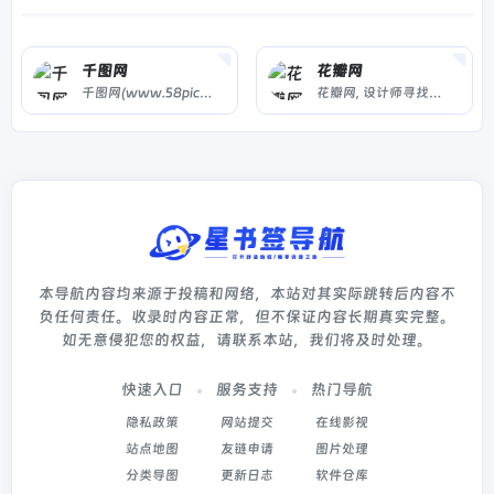
千图网
花瓣网
千图网(www.58pic.com) 是专注正版商用图片设计素材下载的网站！提供矢量图素材、背景图片素材、矢量图库、psd素材、字体模板、设计素材、PPT模板、视频素材、插画绘画、平面设计模板、Excel模板素材以及网页模板、网站设计素材、网页图标的下载服务。
花瓣网, 设计师寻找灵感的天堂！图片素材领导者，帮你采集、发现网络上你喜欢的事物。你可以用它收集灵感,保存有用的素材,计划旅行,晒晒自己想要的东西
本导航内容均来源于投稿和网络，本站对其实际跳转后内容不
负任何责任。收录时内容正常，但不保证内容长期真实完整。
如无意侵犯您的权益，请联系本站，我们将及时处理。
快速入口
服务支持
热门导航
隐私政策
网站提交
在线影视
站点地图
友链申请
图片处理
分类导图
更新日志
软件仓库