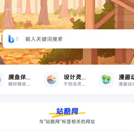
更多
摸
收藏
摸鱼休闲
设计灵感
随时随地，想摸就摸
不怕没灵感，来借鉴
站酷网
与"站酷网"标签相关的网址