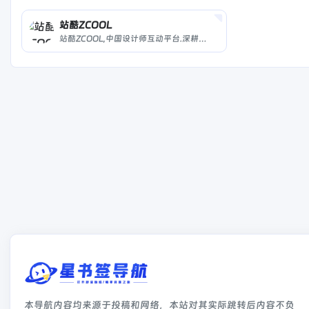
站酷ZCOOL
站酷ZCOOL,中国设计师互动平台.深耕设计领域十五年,站酷聚集了1500万设计师、摄影师、插画师、艺术家、创意人,提供创意设计素材,正版商业高清图片,创意设计师群体中具有较高的影响力与号召力。
本导航内容均来源于投稿和网络，本站对其实际跳转后内容不负