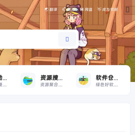
🌏 翻译
📫 邮箱
💾 网盘
👋 成为邻居
看
搜
好
漫画动漫
资源搜索
软件仓库
漫画动漫一键直达
资源聚合搜索快人一步
绿色好软极速下载