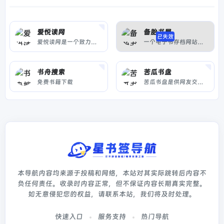
爱悦读网
备胎书屋
已失效
爱悦读网是一个致力于提供免费电子书资源分享的网站，汇集了各类文学、历史、科技、教育等题材图书。平台通过夸克网盘提供高速下载通道，界面简洁，使用便捷，是广大电子书爱好者寻找资料、获取知识的实用平台。
一个电子书存档网站，为网文爱好者服务！
书舟搜索
苦瓜书盘
免费书籍下载
苦瓜书盘是供网友交流适合电纸书阅读的6寸pdf及mobi格式电子书制作技术的网站，提供6寸pdf、mobi等格式电子书上传及下载。
本导航内容均来源于投稿和网络，本站对其实际跳转后内容不
负任何责任。收录时内容正常，但不保证内容长期真实完整。
如无意侵犯您的权益，请联系本站，我们将及时处理。
快速入口
服务支持
热门导航