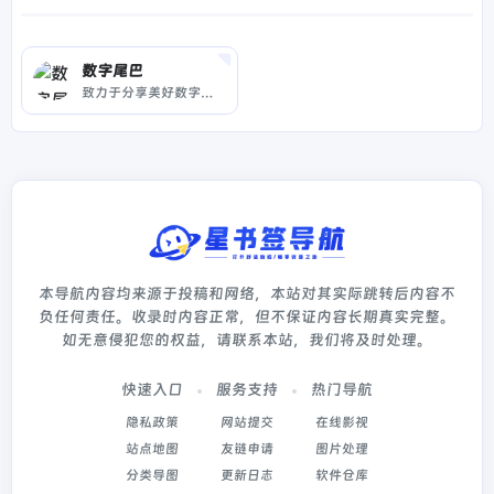
数字尾巴
致力于分享美好数字生活体验，囊括你闻所未闻的最丰富数码资讯，触所未触最抢鲜产品评测，随时随地感受尾巴们各式数字生活精彩图文、摄影感悟、旅行游记、爱物分享。旗下产品：精品电商平台「尾巴良品」 ；移动客户端「数字尾巴」 ，覆盖 iOS、Android 两大主流平台。
本导航内容均来源于投稿和网络，本站对其实际跳转后内容不
负任何责任。收录时内容正常，但不保证内容长期真实完整。
如无意侵犯您的权益，请联系本站，我们将及时处理。
快速入口
服务支持
热门导航
隐私政策
网站提交
在线影视
站点地图
友链申请
图片处理
分类导图
更新日志
软件仓库