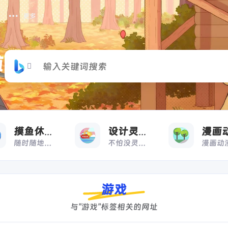
更多
摸
收藏
摸鱼休闲
设计灵感
随时随地，想摸就摸
不怕没灵感，来借鉴
游戏
与"游戏"标签相关的网址