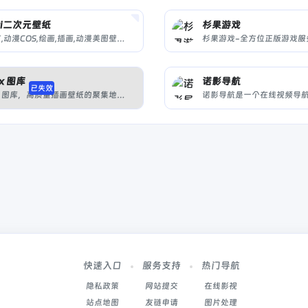
ci二次元壁纸
杉果游戏
一个有,动漫COS,绘画,插画,动漫美图壁纸,P站推荐,动漫插画,COSPLAY 等各种各样有关二次元的小网站
ux 图库
诺影导航
已失效
Voiux 图库，高质量插画壁纸的聚集地，分享和发现二次元绘画艺术作品。
快速入口
服务支持
热门导航
隐私政策
网站提交
在线影视
站点地图
友链申请
图片处理