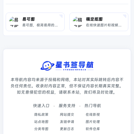
易可图
稿定抠图
易可图，极简易用的AI图片美化及海报在线设计平台，提供AI商品图、AI模特、AI文案、智能抠图、图片压缩等，每日更新，轻松搞定设计！
在线快速图片和视频编辑,不会PS也能搞定设计。海报、简历、PPT、公众号配图、电商等海量模板快速出图。三秒抠图实用便捷,抖音快手热门视频轻松搞定。海量正版授权资源,商用无忧。
本导航内容均来源于投稿和网络，本站对其实际跳转后内容不
负任何责任。收录时内容正常，但不保证内容长期真实完整。
如无意侵犯您的权益，请联系本站，我们将及时处理。
快速入口
服务支持
热门导航
隐私政策
网站提交
在线影视
站点地图
友链申请
图片处理
分类导图
更新日志
软件仓库