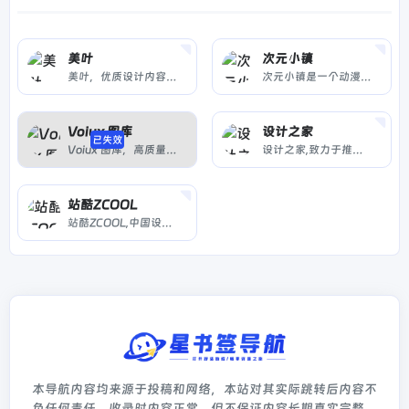
美叶
次元小镇
美叶，优质设计内容推荐平台。向设计从业者，推介不同设计细分领域的杰出代表。
次元小镇是一个动漫爱好者分享社区，动漫资源、资讯、动漫美图壁纸、音乐和cosplay资源小站，阿宅们快到碗里来ヽ(✿゜▽゜)ノ
Voiux 图库
设计之家
已失效
Voiux 图库，高质量插画壁纸的聚集地，分享和发现二次元绘画艺术作品。
设计之家,致力于推广最新的设计理念，关注最新的设计动态,涵盖平面设计,包装设计,网页设计,室内设计,工业设计,插画设计,艺术设计,设计大赛等领域.
站酷ZCOOL
站酷ZCOOL,中国设计师互动平台.深耕设计领域十五年,站酷聚集了1500万设计师、摄影师、插画师、艺术家、创意人,提供创意设计素材,正版商业高清图片,创意设计师群体中具有较高的影响力与号召力。
本导航内容均来源于投稿和网络，本站对其实际跳转后内容不
负任何责任。收录时内容正常，但不保证内容长期真实完整。