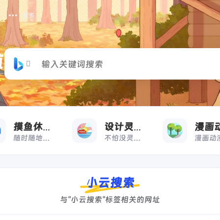
更多
摸
收藏
摸鱼休闲
设计灵感
随时随地，想摸就摸
不怕没灵感，来借鉴
小云搜索
与"小云搜索"标签相关的网址