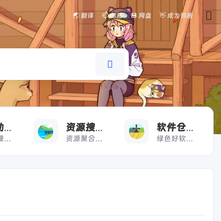
🌏 翻译
📫 邮箱
💾 网盘
👋 成为邻居
看
搜
好
漫画动漫
资源搜索
软件仓库
漫画动漫一键直达
资源聚合搜索快人一步
绿色好软极速下载