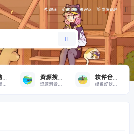
🌏 翻译
📫 邮箱
💾 网盘
👋 成为邻居
看
搜
好
漫画动漫
资源搜索
软件仓库
漫画动漫一键直达
资源聚合搜索快人一步
绿色好软极速下载