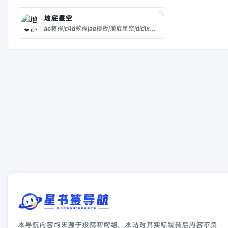
地底星空
ae教程|c4d教程|ae模板|地底星空|didixk|相册|cinema 4d|中文教程|实拍素材|特效合成|adobe cc|ae预设|插件下载|包装视频|后期制作|影视特效|中国电视|3d模型|音乐素材|样片欣赏|fcpx资源|企业宣传|片头动画|d站|2016|autodesk|mocha|
本导航内容均来源于投稿和网络，本站对其实际跳转后内容不负