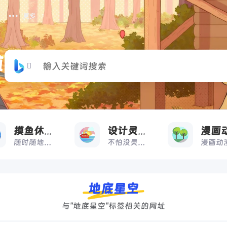
更多
摸
收藏
摸鱼休闲
设计灵感
随时随地，想摸就摸
不怕没灵感，来借鉴
地底星空
与"地底星空"标签相关的网址