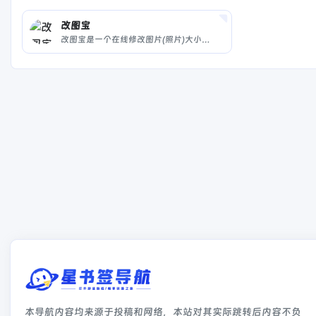
改图宝
改图宝是一个在线修改图片(照片)大小和尺寸的免费软件，可把上传照片调整或裁剪为一寸、两寸等尺寸，并能对图片进行压缩大小、修改分辨率、旋转、转换格式、加水印等编辑；适用于公务员、英语、计算机、会计、护士、建造师等考试入学网上报名照片和社保、签证等证件照片及微信图片的处理；现在就使用改图宝在线修改图片大小和尺寸吧！
本导航内容均来源于投稿和网络，本站对其实际跳转后内容不负