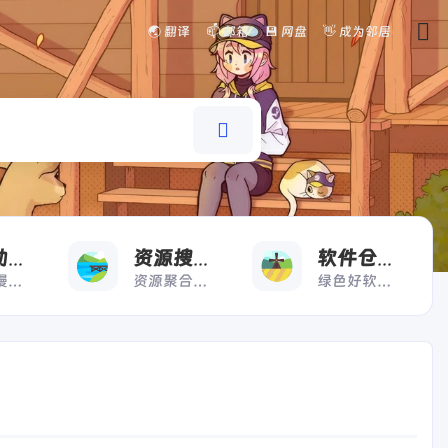
🌏 翻译
📫 邮箱
💾 网盘
👋 成为邻居
看
搜
好
漫画动漫
资源搜索
软件仓库
漫画动漫一键直达
资源聚合搜索快人一步
绿色好软极速下载