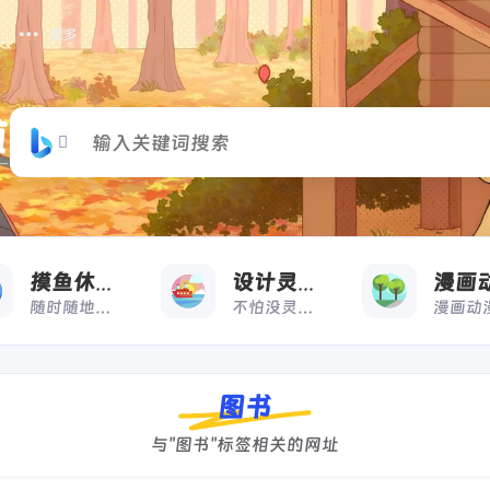
更多
摸
收藏
摸鱼休闲
设计灵感
随时随地，想摸就摸
不怕没灵感，来借鉴
图书
与"图书"标签相关的网址