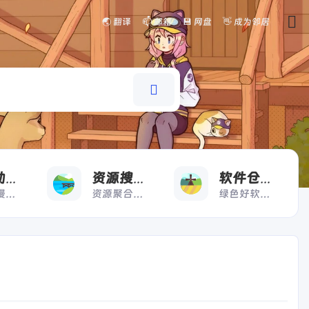
🌏 翻译
📫 邮箱
💾 网盘
👋 成为邻居
看
搜
好
漫画动漫
资源搜索
软件仓库
漫画动漫一键直达
资源聚合搜索快人一步
绿色好软极速下载