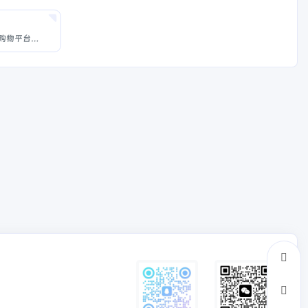
苏宁易购苏宁易购-综合网上购物平台，商品涵盖家电、手机、电脑、超市、母婴、服装、百货、海外购等品类。送货更准时、价格更超值、上新货更快，正品行货、全国联保、可门店自提，全网更低价，让您放心去喜欢！