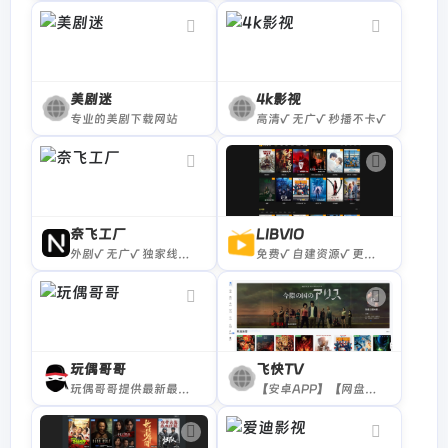
美剧迷
4k影视
专业的美剧下载网站
高清√ 无广√ 秒播不卡√
奈飞工厂
LIBVIO
外剧√ 无广√ 独家线路√ 资源较少×
免费√ 自建资源√ 更新快√
玩偶哥哥
飞快TV
玩偶哥哥提供最新最快的阿里云盘分享数据,转存后即可使用阿里云盘进行观看，分辨率1080起
【安卓APP】【网盘资源】飞快TV提供免费高清影视在线播放及网盘资源搜索，覆盖电影、剧集、动漫。支持多线路无广告观看与安卓APP投屏，打造纯净流畅的观影体验。