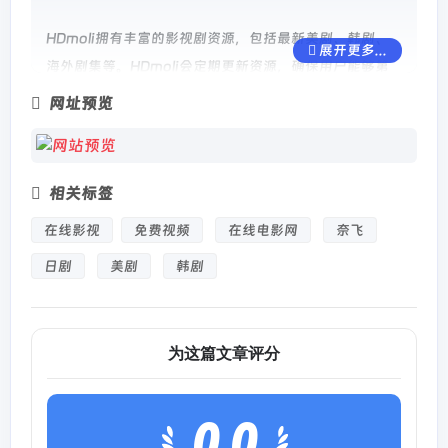
HDmoli拥有丰富的影视剧资源，包括最新美剧、韩剧、
展开更多...
海外剧集等。HDmoli会定期更新资源，确保用户能够第
一时间观看到热门的影视作品。
网址预览
HDmoli提供高清画质的影视剧，让用户在观看过程中享
受到更加清晰的画面效果。无论您是喜欢高清画面还是流
相关标签
畅播放，HDmoli都能满足您的需求。
在线影视
免费视频
在线电影网
奈飞
HDmoli所有资源均可免费观看，无需支付任何费用。
日剧
美剧
韩剧
HDmoli希望通过这种方式让更多的用户能够享受到优质
的影视剧体验。
为了给用户带来更好的观影体验，HDmoli采用了先进的
为这篇文章评分
技术手段，确保视频播放过程流畅无卡顿。同时，我们还
提供了简洁易用的界面设计，让用户可以快速找到自己喜
0.0
欢的影视作品。