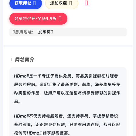
获取网址
添加收藏
会员特价开/全场3.8折
备用地址:
发布页
网址简介
HDmoli是一个专注于提供免费、高品质影视剧在线观看
服务的网站。我们汇集了最新美剧、韩剧、海外剧集等多
种类型的作品，让用户可以在这里尽情享受精彩的影视作
品。
HDmoli不仅支持电脑观看，还支持手机、平板等移动设
备的观看。无论您身处何地，只要有网络连接，都可以轻
松访问HDmoli,畅享影视盛宴。