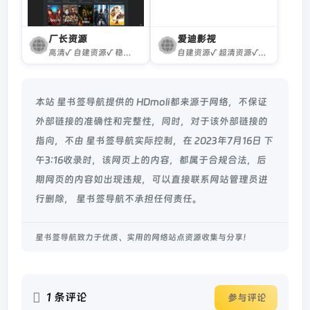
厂长资源
爱迪影视
高清√ 自建资源√ 稳定√ 网页广告×
自建资源√ 超清资源√ 分为免费和付费线路
本站 星书签导航提供的 HDmoli都来源于网络，不保证
外部链接的准确性和完整性，同时，对于该外部链接的
指向，不由 星书签导航实际控制，在 2023年7月16日 下
午3:16收录时，该网页上的内容，都属于合规合法，后
期网页的内容如出现违规，可以直接联系网站管理员进
行删除， 星书签导航不承担任何责任。
星书签导航致力于优质、实用的网络站点资源收集与分享！
1 条评论
参与评论