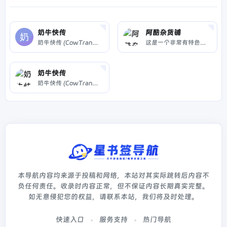
奶牛快传
阿酷杂货铺
奶牛快传 (CowTransfer) 传输文件，上传下载不限速。传视频、传音频、传图片、跨国传、传大文件。10GB 免费云盘、会员 3TB 超大云盘。最受创意人、广告人及创作者喜爱的效率工具之一，快来体验吧！
这是一个非常有特色的电脑爱好者网站，专注于推荐优秀软件、APP应用和互联网资源和技术教程，是电脑爱好者最佳的软件下载和学习交流场所，阿酷杂货铺让每一个用户都感受到互联网上一切美好事物，享受科技带来的乐趣。
奶牛快传
奶牛快传 (CowTransfer) 无需注册即可传输文件，上传下载不限速。传视频、传音频、传图片、跨国传、传大文件。10GB 免费云盘、会员 3TB 超大云盘。最受创意人、广告人及创作者喜爱的效率工具之一，快来体验吧！
本导航内容均来源于投稿和网络，本站对其实际跳转后内容不
负任何责任。收录时内容正常，但不保证内容长期真实完整。
如无意侵犯您的权益，请联系本站，我们将及时处理。
快速入口
服务支持
热门导航