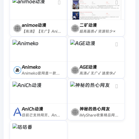
animoe动漫
二矿动漫
【高清】【无广】Animoe动漫是一个专注于高清动漫播放的在线平台，提供每日更新的动漫番剧资源。全站无广告干扰，支持多线路播放，加载速度快，画质清晰，为动漫爱好者打造流畅纯净的观看体验。
超高画质√ 资源较少×
Animeko
AGE动漫
Animeko官网是一款开源免费的一站式弹幕追番平台，支持Android、Windows、MacOS客户端，聚合多种动漫数据源，支持离线缓存、云同步和无广告播放。
高清√ 无广√ 速度快√
AniCh动漫
神秘的热心网友
目前已支持网页、Android、Windows、Macos、Linux、iOS多个系统客户端，对于各个平台的用户都可以兼顾到。其中iOS的版本非APPStroe上架的版本，需自签名后才可以使用。
iMyShare收集精品网络免费资源，包括资源网站、BT种子磁力搜索、网盘搜索、免费视频、免费音乐、免费电子书、实用软件、在线工具、有趣的网站、办公素材、免费漫画网站、免费动漫和各类资源，欢迎前来探索。