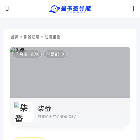
首页
影视动漫
动漫番剧
浏览：2.7K
留言：0
柒番
自建√ 无广√ 安卓IOS√