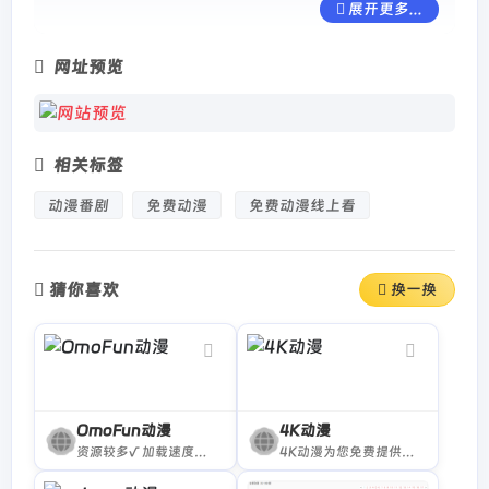
展开更多...
柒番APP目前安卓和IOS，IOS则是已安装描述文件方式安
网址预览
装，这种方式非常简单方便，感兴趣的小伙伴可以下载体
验，
柒番APP下载地址，点击下载
相关标签
动漫番剧
免费动漫
免费动漫线上看
猜你喜欢
换一换
OmoFun动漫
4K动漫
资源较多√ 加载速度快√ 无广告√
4K动漫为您免费提供最新的动漫番剧哦~专注于动漫卡通资源收集整理，海量蓝光动漫卡通资源免费在线观看下载。