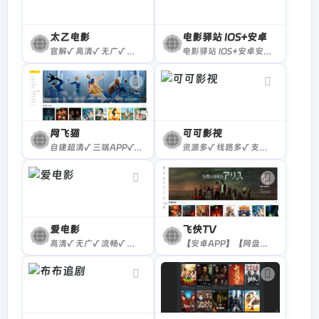
太乙电影
电影驿站 IOS+安卓
官解√ 高清√ 无广√ 资源较少×
电影驿站 IOS+安卓安装包下载
网飞猫
可可影视
自建超清√ 三端APP√ 无广告√
资源多√ 线路多√ 支持APP√ 无广√
爱电影
飞快TV
高清√ 无广√ 流畅√ 暂无APP×
【安卓APP】【网盘资源】飞快TV提供免费高清影视在线播放及网盘资源搜索，覆盖电影、剧集、动漫。支持多线路无广告观看与安卓APP投屏，打造纯净流畅的观影体验。