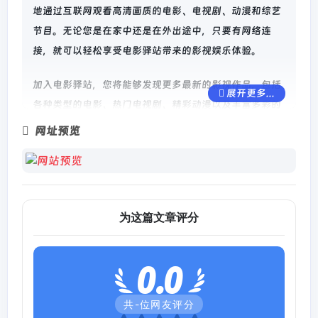
地通过互联网观看高清画质的电影、电视剧、动漫和综艺
节目。无论您是在家中还是在外出途中，只要有网络连
接，就可以轻松享受电影驿站带来的影视娱乐体验。
加入电影驿站，您将能够发现更多最新的影视作品，包括
展开更多...
各种类型的电影、热门电视剧、精彩动漫以及丰富多彩的
综艺节目。无论您是喜欢动作片、喜剧片、爱情片还是科
网址预览
幻片，电影驿站都能满足您的需求。
此外，电影驿站还提供了便捷的搜索功能，您可以根据自
己的兴趣爱好或关键词进行搜索，快速找到感兴趣的影
为这篇文章评分
片。同时，该平台还提供了详细的影片介绍和评价，帮助
您更好地选择和了解您想要观看的作品。
0.0
总之，电影驿站是一个值得推荐的在线高清影视平台，它
为用户提供了丰富的影视资源和便捷的观影体验。无论您
共
-
位网友评分
是电影迷还是娱乐爱好者，都可以在电影驿站中找到自己