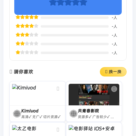
喜欢的作品，感受影视娱乐的无限魅力！
-
人
APP下载地址：
电影驿站APP下载地址
，经测试APP线
-
人
路多，画质高清，播放速度比较快，比较推荐
-
人
-
人
-
人
猜你喜欢
换一换
Kimivod
共青春影院
高清√ 无广√ 切片资源√
资源多√ 广告较少√ 播放线路全√