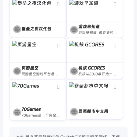
游戏早知道
堡垒之夜汉化包
游戏早知道-最专业的Xbox与Playstation游戏主机资讯服务网站
页游星空
机核 GCORES
页游星空游戏平台是专业的游戏运营平台，为玩家提供精品的网页游戏与H5手机游戏，以及游戏礼包、开服表、资讯、攻略、排行榜等相关讯息。好玩的页游、H5游戏尽在页游星空H5游戏平台。
机核从2010年开始一直致力于分享游戏玩家的生活，以及深入探讨游戏相关的文化。我们开发原创的播客以及视频节目，一直在不断寻找民间高质量的内容创作者。 我们坚信游戏不止是游戏，游戏中包含的科学，文化，历史等各个层面的知识和故事，它们同时也会辐射到二次元甚至电影的领域，这些内容非常值得分享给热爱游戏的您。
70Games
罪恶都市中文网
70Games是一个完全免费的游戏共享平台，免费分享众多steam游戏，提供steam账号，steam离线账号，steam正版共享账号等资源。