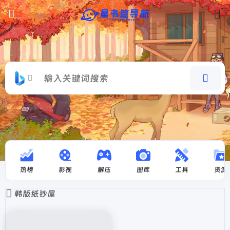
热榜
影视
解压
图库
工具
资源
韩版纸钞屋