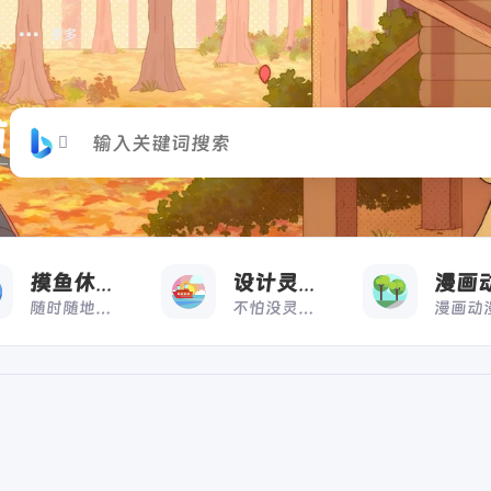
更多
摸
收藏
摸鱼休闲
设计灵感
随时随地，想摸就摸
不怕没灵感，来借鉴