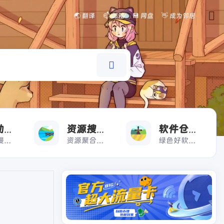
🌏 翻译
📫 邮箱
💾 网盘
👋 成为邻居
看
搜
好
漫画动漫
资源搜索
软件仓库
漫画动漫一键直达
资源聚合搜索快人一步
绿色好软极速下载