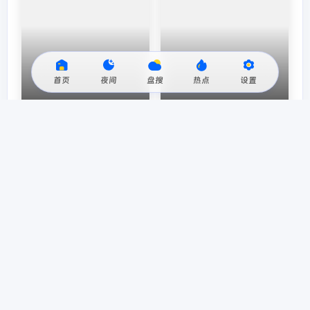
首页
夜间
盘搜
热点
设置
GT赛车：极速狂飙
蓝眼武士 Blue Eye Samurai
暂无评论
参与评论