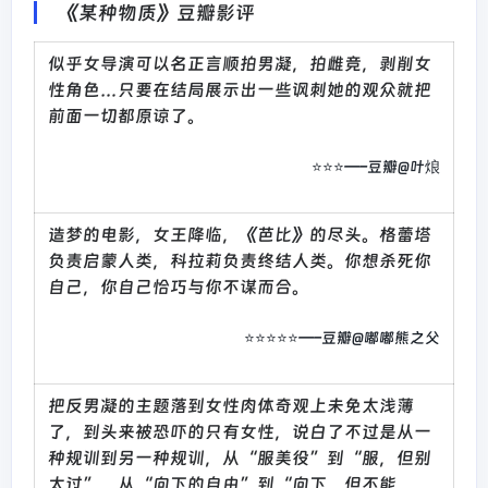
《某种物质》豆瓣影评
似乎女导演可以名正言顺拍男凝，拍雌竞，剥削女
性角色…只要在结局展示出一些讽刺她的观众就把
前面一切都原谅了。
⭐⭐⭐—–豆瓣@叶烺
造梦的电影，女王降临，《芭比》的尽头。格蕾塔
负责启蒙人类，科拉莉负责终结人类。你想杀死你
自己，你自己恰巧与你不谋而合。
⭐⭐⭐⭐⭐—–豆瓣@嘟嘟熊之父
把反男凝的主题落到女性肉体奇观上未免太浅薄
了，到头来被恐吓的只有女性，说白了不过是从一
种规训到另一种规训，从“服美役”到“服，但别
太过”，从“向下的自由”到“向下，但不能