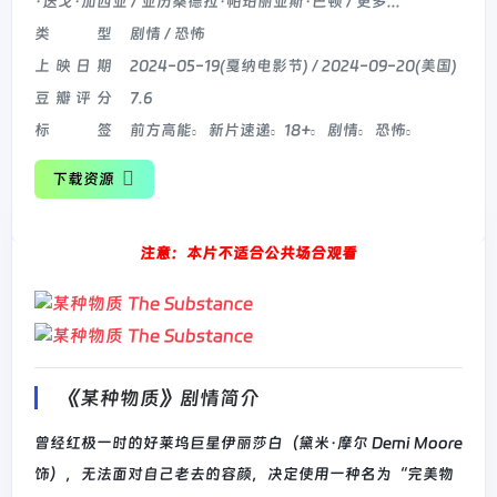
·迭戈·加西亚 / 亚历桑德拉·帕珀丽亚斯·巴顿 / 更多...
类型
剧情 / 恐怖
上映日期
2024-05-19(戛纳电影节) / 2024-09-20(美国)
豆瓣评分
7.6
标签
前方高能
新片速递
18+
剧情
恐怖
下载资源
注意：本片不适合公共场合观看
《某种物质》剧情简介
曾经红极一时的好莱坞巨星伊丽莎白（黛米·摩尔 Demi Moore
饰），无法面对自己老去的容颜，决定使用一种名为“完美物