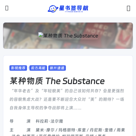
影视推荐
前方高能
新片速递
某种物质 The Substance
“年华老去”及“年轻貌美”的自己该如何共存？会是更强烈
的容貌焦虑大战？还是要不断迎合大众对“美”的期待？一场
自我身体主导权的争夺战即将上演……
导演
科拉莉·法尔雅
主演
黛米·摩尔 / 玛格丽特·库里 / 丹尼斯·奎德 / 雨果